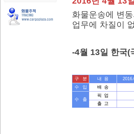
2016
년
4
월
13
화물운송에 변동
업무에 차질이 
-4
월
13
일 한국
구 분
내 용
2016.
수 입
배 송
픽 업
수 출
출 고