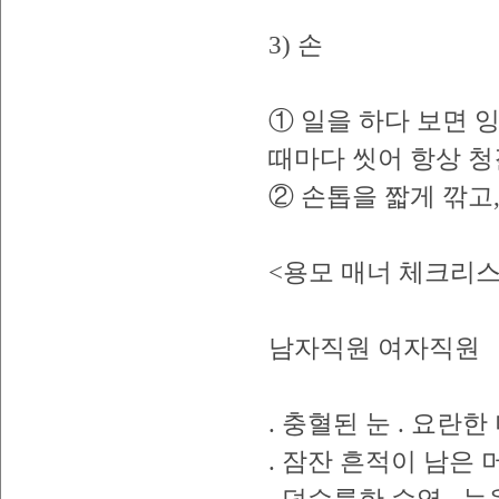
3) 손
① 일을 하다 보면 
때마다 씻어 항상 청
② 손톱을 짧게 깎고,
<용모 매너 체크리
남자직원 여자직원
. 충혈된 눈 . 요란한
. 잠잔 흔적이 남은 