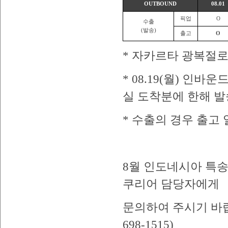
OUTBOUND
08.01
픽업
O
수출
(발송)
출고
O
* 자카르타 광복절로
* 08.19(월) 인바
실 도착분에 한해 발
* 수출의 경우 출
8월 인도네시아 특송
쿠리어 담당자에게
문의하여 주시기 바랍니
698-1515)