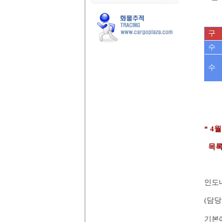
구 
수 
수 
* 4
목록
인도
(
담당
기본