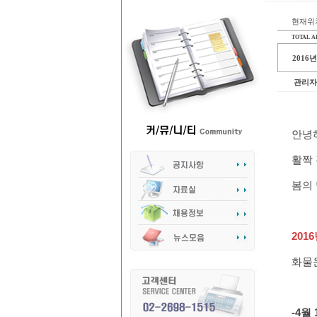
현재위치
TOTAL AR
2016
관리자
안녕
활짝
봄의 
2016
화물
-4
월