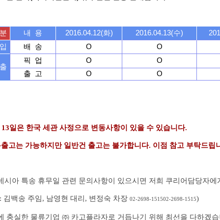
분
내 용
2016.04.12(화)
2016.04.13(수)
201
입
배 송
O
O
픽 업
O
O
출
출 고
O
O
월 13일은 한국 세관 사정으로 변동사항이 있을 수 있습니다.
출고는 가능하지만 일반건 출고는 불가합니다. 이점 참고 부탁드립니
네시아 특송 휴무일 관련 문의사항이 있으시면 저희 쿠리어담당자에
:
김백송 주임
,
남영현 대리
,
변정숙 차장
)
02-2698-1515
02-2698-1515
에 충실한 물류기업
㈜
카고플라자로 거듭나기 위해 최선을 다하겠