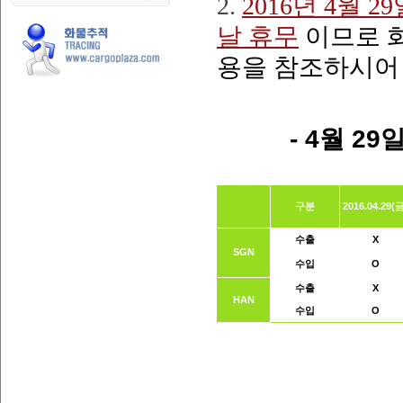
2.
2016년 4월 
날 휴무
이므로 
용을 참조하시어
- 4월
29
일
구분
2016.04.29(
수출
X
SGN
수입
O
수출
X
HAN
수입
O