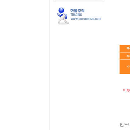
구
수
수
* 
인도