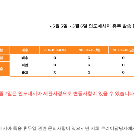
- 5월 5일 ~ 5월 6일 인도네시아 휴무 발송 
분
내용
2016.05.04(수)
2016.05.05(목)
2016.05.06(금
입
배송
O
X
O
픽업
O
X
O
출
출고
X
X
O
5월 7일은 인도네시아 세관사정으로 변동사항이 있을 수 있습니다
네시아 특송 휴무일 관련 문의사항이 있으시면 저희 쿠리어담당자에게