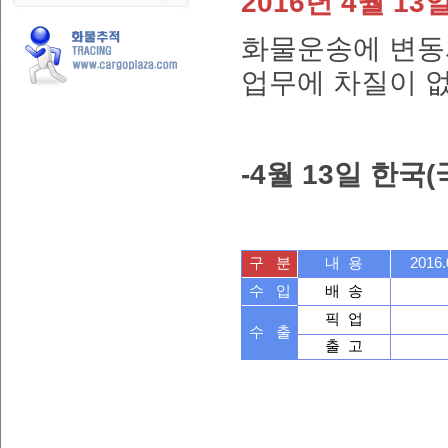
2016
년
4
월
13
화물운송에 변동
업무에 차질이 
-4
월
13
일 한국
구 분
내 용
2016.
수 입
배 송
픽 업
수 출
출 고