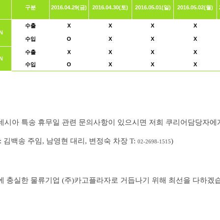
구분
2016.04.29(금)
2016.04.30(토)
2016.05.01(일)
2016.05.02(월)
수출
X
X
X
X
N
수입
O
X
X
X
수출
X
X
X
X
N
수입
O
X
X
X
네시아 특송 휴무일 관련 문의사항이 있으시면 저희 쿠리어담당자에게
: 김백송 주임, 남영현 대리, 변정숙 차장 T:
)
02-2698-1515
에 충실한 물류기업 (주)카고플라자로 거듭나기 위해 최선을 다하겠습