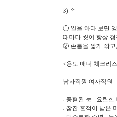
3) 손
① 일을 하다 보면 
때마다 씻어 항상 청
② 손톱을 짧게 깎고,
<용모 매너 체크리
남자직원 여자직원
. 충혈된 눈 . 요란한
. 잠잔 흔적이 남은 