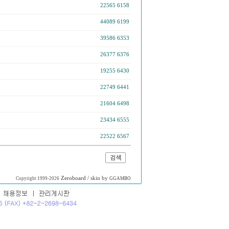
22565
6158
44089
6199
39586
6353
26377
6376
19255
6430
22749
6441
21604
6498
23434
6555
22522
6567
Zeroboard
/ skin by
Copyright 1999-2026
GGAMBO